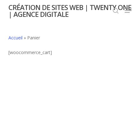
Skip
CRÉATION DE SITES WEB | TWENTY ONE
Menu
to
| AGENCE DIGITALE
search
Close
main
Menu
content
Accueil
»
Panier
[woocommerce_cart]